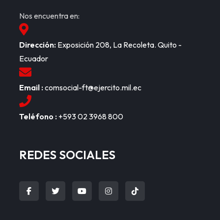
Nos encuentra en:
Dirección:
Exposición 208, La Recoleta. Quito -
Ecuador
Email :
comsocial-ft@ejercito.mil.ec
Teléfono :
+593 02 3968 800
REDES SOCIALES
fab
fab
fab
fab
Item
fa-
fa-
fa-
fa-
5