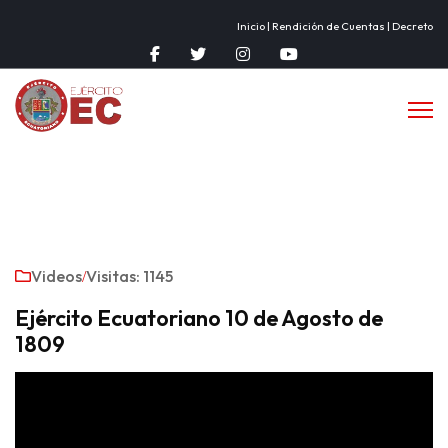
Inicio
|
Rendición de Cuentas
|
Decreto
fab
fab
fab
fab
fa-
fa-
fa-
fa-
facebook-
twitter
instagram
youtube
f
Videos
Visitas: 1145
Ejército Ecuatoriano 10 de Agosto de
1809